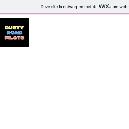
Deze site is ontworpen met de
.com
websi
Dusty Road Pilots
Het eigen geluid
Home
Muziekspeler
Over
Videospeler